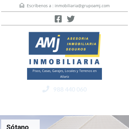
Escríbenos a :
inmobiliaria@grupoamj.com
Pisos, Casas, Garajes, Locales y Terrenos en
Allariz
988 440 060
Menú
Sótano